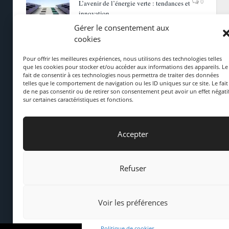
0
L’avenir de l’énergie verte : tendances et
innovation
Gérer le consentement aux
cookies
Pour offrir les meilleures expériences, nous utilisons des technologies telles
CATÉGORIES
que les cookies pour stocker et/ou accéder aux informations des appareils. Le
fait de consentir à ces technologies nous permettra de traiter des données
telles que le comportement de navigation ou les ID uniques sur ce site. Le fait
de ne pas consentir ou de retirer son consentement peut avoir un effet négati
Achat
sur certaines caractéristiques et fonctions.
Actualités Immobilier
Astuces écolo
Accepter
Construction
Mettre en valeur son bien immo
Refuser
Voir les préférences
Politique de cookies