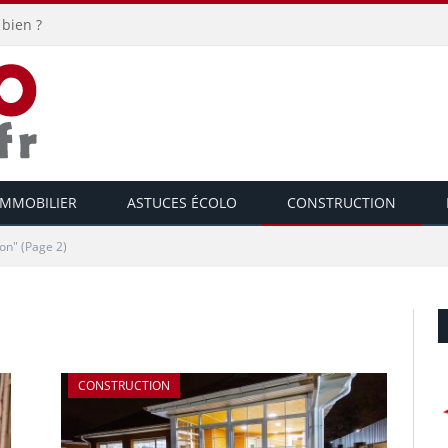
bien ?
IMMOBILIER
ASTUCES ÉCOLO
CONSTRUCTION
ion"
(Page 2)
CONSTRUCTION