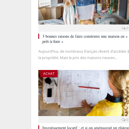
0
3 bonnes raisons de faire construire une maison en «
prêt-à-finir »
Aujourd’hui, de nombreux français rêvent d’accéder 
la propriété. Mais le prix des maisons neuves…
ACHAT
0
Investissement locatif : et si on aménageait un platea