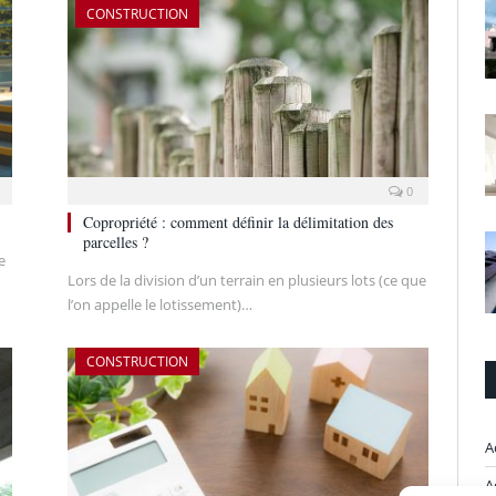
CONSTRUCTION
0
Copropriété : comment définir la délimitation des
parcelles ?
e
Lors de la division d’un terrain en plusieurs lots (ce que
l’on appelle le lotissement)…
CONSTRUCTION
A
A