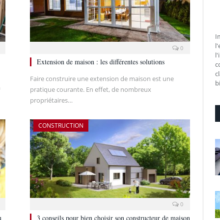
I
l
0
l
Extension de maison : les différentes solutions
c
c
Faire construire une extension de maison est une
b
à
pratique courante. En effet, de nombreux
propriétaires…
CONSTRUCTION
0
u
3 conseils pour bien choisir son constructeur de maison